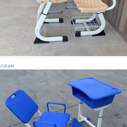
法式课桌椅