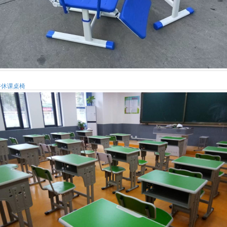
午休课桌椅